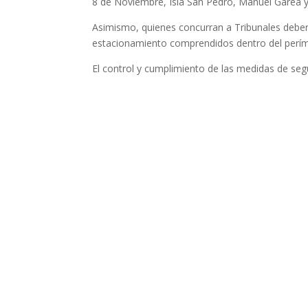
8 de Noviembre, Isla San Pedro, Manuel Garea 
Asimismo, quienes concurran a Tribunales deberá
estacionamiento comprendidos dentro del períme
El control y cumplimiento de las medidas de segur