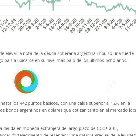
 de elevar la nota de la deuda soberana argentina impulsó una fuerte
sgo país a ubicarse en su nivel más bajo de los últimos ocho años.
hasta los 442 puntos básicos, con una caída superior al 12% en la
los bonos argentinos en dólares que cotizan tanto en el mercado loc
e la deuda en moneda extranjera de largo plazo de CCC+ a B-,
scal, fortalecimiento de reservas y una mejora gradual de la liquidez